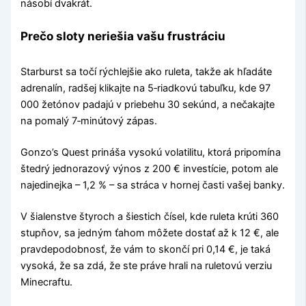
násobí dvakrát.
Prečo sloty neriešia vašu frustráciu
Starburst sa točí rýchlejšie ako ruleta, takže ak hľadáte
adrenalín, radšej klikajte na 5‑riadkovú tabuľku, kde 97
000 žetónov padajú v priebehu 30 sekúnd, a nečakajte
na pomalý 7‑minútový zápas.
Gonzo’s Quest prináša vysokú volatilitu, ktorá pripomína
štedrý jednorazový výnos z 200 € investície, potom ale
najedinejka – 1,2 % – sa stráca v hornej časti vašej banky.
V šialenstve štyroch a šiestich čísel, kde ruleta krúti 360
stupňov, sa jedným ťahom môžete dostať až k 12 €, ale
pravdepodobnosť, že vám to skončí pri 0,14 €, je taká
vysoká, že sa zdá, že ste práve hrali na ruletovú verziu
Minecraftu.