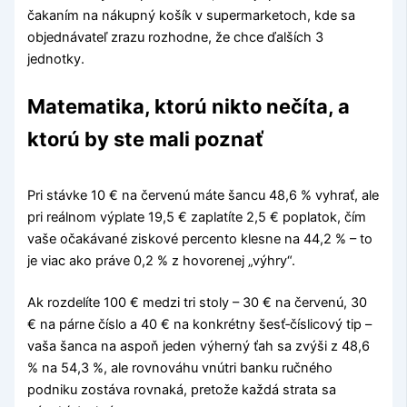
čakaním na nákupný košík v supermarketoch, kde sa
objednávateľ zrazu rozhodne, že chce ďalších 3
jednotky.
Matematika, ktorú nikto nečíta, a
ktorú by ste mali poznať
Pri stávke 10 € na červenú máte šancu 48,6 % vyhrať, ale
pri reálnom výplate 19,5 € zaplatíte 2,5 € poplatok, čím
vaše očakávané ziskové percento klesne na 44,2 % – to
je viac ako práve 0,2 % z hovorenej „výhry“.
Ak rozdelíte 100 € medzi tri stoly – 30 € na červenú, 30
€ na párne číslo a 40 € na konkrétny šesť‑číslicový tip –
vaša šanca na aspoň jeden výherný ťah sa zvýši z 48,6
% na 54,3 %, ale rovnováhu vnútri banku ručného
podniku zostáva rovnaká, pretože každá strata sa