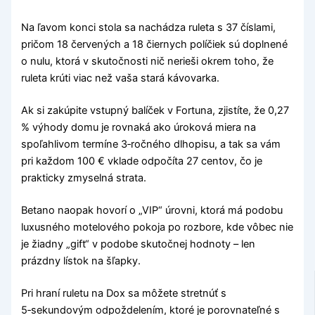
Na ľavom konci stola sa nachádza ruleta s 37 číslami,
pričom 18 červených a 18 čiernych políčiek sú doplnené
o nulu, ktorá v skutočnosti nič nerieši okrem toho, že
ruleta krúti viac než vaša stará kávovarka.
Ak si zakúpite vstupný balíček v Fortuna, zjistíte, že 0,27
% výhody domu je rovnaká ako úroková miera na
spoľahlivom termíne 3‑ročného dlhopisu, a tak sa vám
pri každom 100 € vklade odpočíta 27 centov, čo je
prakticky zmyselná strata.
Betano naopak hovorí o „VIP“ úrovni, ktorá má podobu
luxusného motelového pokoja po rozbore, kde vôbec nie
je žiadny „gift“ v podobe skutočnej hodnoty – len
prázdny lístok na šľapky.
Pri hraní ruletu na Dox sa môžete stretnúť s
5‑sekundovým odpoždelením, ktoré je porovnateľné s