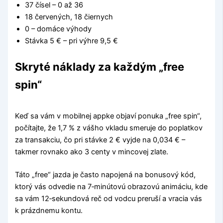
37 čísel – 0 až 36
18 červených, 18 čiernych
0 – domáce výhody
Stávka 5 € – pri výhre 9,5 €
Skryté náklady za každým „free
spin“
Keď sa vám v mobilnej appke objaví ponuka „free spin“,
počítajte, že 1,7 % z vášho vkladu smeruje do poplatkov
za transakciu, čo pri stávke 2 € vyjde na 0,034 € –
takmer rovnako ako 3 centy v mincovej zlate.
Táto „free“ jazda je často napojená na bonusový kód,
ktorý vás odvedie na 7‑minútovú obrazovú animáciu, kde
sa vám 12‑sekundová reč od vodcu preruší a vracia vás
k prázdnemu kontu.