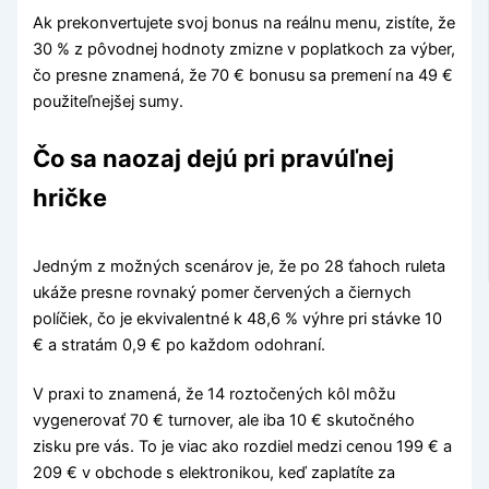
Ak prekonvertujete svoj bonus na reálnu menu, zistíte, že
30 % z pôvodnej hodnoty zmizne v poplatkoch za výber,
čo presne znamená, že 70 € bonusu sa premení na 49 €
použiteľnejšej sumy.
Čo sa naozaj dejú pri pravúľnej
hričke
Jedným z možných scenárov je, že po 28 ťahoch ruleta
ukáže presne rovnaký pomer červených a čiernych
políčiek, čo je ekvivalentné k 48,6 % výhre pri stávke 10
€ a stratám 0,9 € po každom odohraní.
V praxi to znamená, že 14 roztočených kôl môžu
vygenerovať 70 € turnover, ale iba 10 € skutočného
zisku pre vás. To je viac ako rozdiel medzi cenou 199 € a
209 € v obchode s elektronikou, keď zaplatíte za