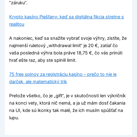
“záruku”.
Krypto kasíno Piešťany: keď sa digitálna fikcia stretne s
realitou
A nakoniec, keď sa snažíte vybrať svoje výhry, zistíte, že
najmenší ruletový „withdrawal limit“ je 20 €, zatiaľ čo
vaša posledná výhra bola práve 18,75 €, čo vás prinúti
hrať ešte raz, aby ste splnili limit.
75 free spinov za registráciu kasíno – prečo to nie je
darček, ale matematický trik
Pretože všetko, čo je „gift“, je v skutočnosti len výkričník
na konci vety, ktorá nič nemá, a ja už mám dosť čakania
na UI, kde sú ikonky tak malé, že ich musím spúšťať na
lupu.