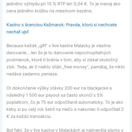
jedného výhlydu pri 15 % RTP len 0,04 €. To je menej ako
cena jedného krúžku na miestnom bazéne.
Kasíno s licenciou Kežmarok: Pravda, ktorú si nechcete
nechať ujsť
Because každé „gift“ v live kasíne Malacky je vlastne
darovanie… len že je to darovanie nepochopiteľných
podmienok, ktoré ti bránia v tom, aby si získal skutočný
zisk. Teda, ak ti niekto sľúbi „free money“, pamätaj, že nikto
nedáva zadarmo peniaze.
Or dokončenie výšky stávky 200 eur na blackjacke a
následný 1 500 eur payout sa často skončí s 5%
poplatkom, čo je 75 eur odpočítané automaticky. To je ako
keby si po celý rok šetril na niečo a nakoniec ti odpočítali 2
€ za každú transakciu.
But fakt, že v live kasíne v Malackách je najmenšia písmo v