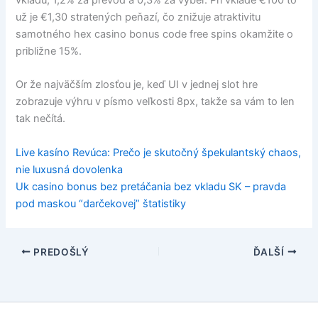
vkladu, 1,2% za prevod a 0,3% za výber. Pri vklade €100 to
už je €1,30 stratených peňazí, čo znižuje atraktivitu
samotného hex casino bonus code free spins okamžite o
približne 15%.
Or že najväčším zlosťou je, keď UI v jednej slot hre
zobrazuje výhru v písmo veľkosti 8px, takže sa vám to len
tak nečítá.
Live kasíno Revúca: Prečo je skutočný špekulantský chaos,
nie luxusná dovolenka
Uk casino bonus bez pretáčania bez vkladu SK – pravda
pod maskou “darčekovej” štatistiky
PREDOŠLÝ
ĎALŠÍ