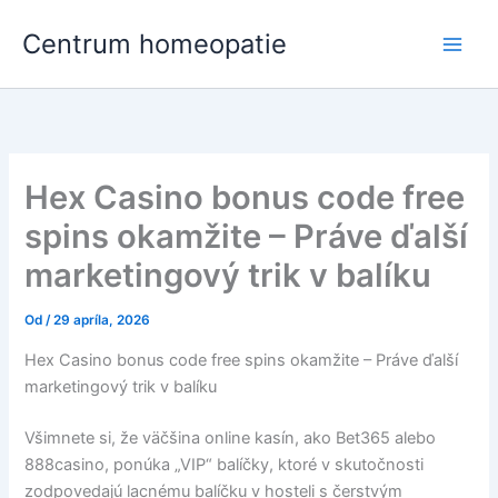
Preskočiť
Centrum homeopatie
na
obsah
Hex Casino bonus code free
spins okamžite – Práve ďalší
marketingový trik v balíku
Od
/
29 apríla, 2026
Hex Casino bonus code free spins okamžite – Práve ďalší
marketingový trik v balíku
Všimnete si, že väčšina online kasín, ako Bet365 alebo
888casino, ponúka „VIP“ balíčky, ktoré v skutočnosti
zodpovedajú lacnému balíčku v hosteli s čerstvým