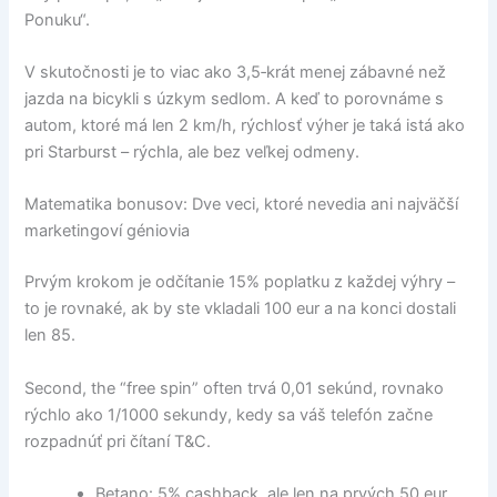
Ponuku“.
V skutočnosti je to viac ako 3,5‑krát menej zábavné než
jazda na bicykli s úzkym sedlom. A keď to porovnáme s
autom, ktoré má len 2 km/h, rýchlosť výher je taká istá ako
pri Starburst – rýchla, ale bez veľkej odmeny.
Matematika bonusov: Dve veci, ktoré nevedia ani najväčší
marketingoví géniovia
Prvým krokom je odčítanie 15% poplatku z každej výhry –
to je rovnaké, ak by ste vkladali 100 eur a na konci dostali
len 85.
Second, the “free spin” often trvá 0,01 sekúnd, rovnako
rýchlo ako 1/1000 sekundy, kedy sa váš telefón začne
rozpadnúť pri čítaní T&C.
Betano: 5% cashback, ale len na prvých 50 eur