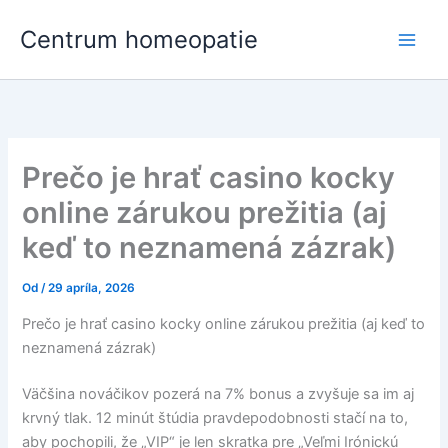
Preskočiť
Centrum homeopatie
na
obsah
Prečo je hrať casino kocky
online zárukou prežitia (aj
keď to neznamená zázrak)
Od
/
29 apríla, 2026
Prečo je hrať casino kocky online zárukou prežitia (aj keď to
neznamená zázrak)
Väčšina nováčikov pozerá na 7% bonus a zvyšuje sa im aj
krvný tlak. 12 minút štúdia pravdepodobnosti stačí na to,
aby pochopili, že „VIP“ je len skratka pre „Veľmi Irónickú