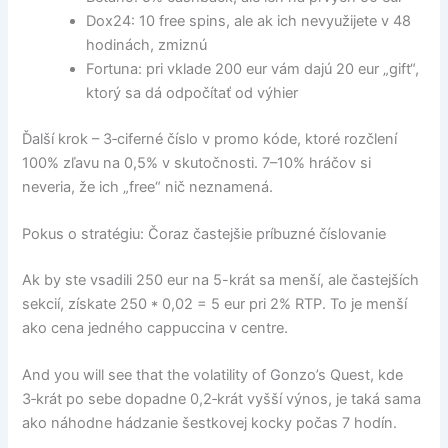
Dox24: 10 free spins, ale ak ich nevyužijete v 48
hodinách, zmiznú
Fortuna: pri vklade 200 eur vám dajú 20 eur „gift“,
ktorý sa dá odpočítať od výhier
Ďalší krok – 3‑ciferné číslo v promo kóde, ktoré rozčlení
100% zľavu na 0,5% v skutočnosti. 7–10% hráčov si
neveria, že ich „free“ nič neznamená.
Pokus o stratégiu: Čoraz častejšie príbuzné číslovanie
Ak by ste vsadili 250 eur na 5-krát sa menší, ale častejších
sekcií, získate 250 * 0,02 = 5 eur pri 2% RTP. To je menší
ako cena jedného cappuccina v centre.
And you will see that the volatility of Gonzo’s Quest, kde
3‑krát po sebe dopadne 0,2‑krát vyšší výnos, je taká sama
ako náhodne hádzanie šestkovej kocky počas 7 hodín.