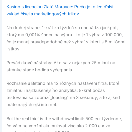
Kasíno s licenciou Zlaté Moravce: Prečo je to len ďalší
výklad čísel a marketingových trikov
Na druhej strane, 1‑krát za týždeň sa nachádza jackpot,
ktorý má 0,001% šancu na výhru – to je 1 výhra z 100 000,
čo je menej pravdepodobné než vyhrať v lotérii s 5 miliónmi
lístkov.
Prevádzkové nástrahy: Ako sa z nejakých 25 minut na
stránke stane hodina vyčerpania
Rozhranie u Betano má 12 rôznych nastavení filtra, ktoré
zmiatnu i najzkušenějšího analytika. 8-krát počas
testovania sa zobrazí „loading“ na 3 sekundy, a to aj keď
máte najrýchlejší internet.
But the real thief is the withdrawal limit: 500 eur týždenne,
čo vám neumožní akumulovať viac ako 2 000 eur za