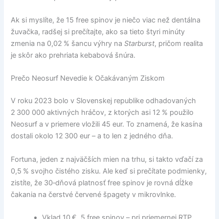
Ak si myslíte, že 15 free spinov je niečo viac než dentálna
žuvačka, radšej si prečítajte, ako sa tieto štyri minúty
zmenia na 0,02 % šancu výhry na
Starburst
, pričom realita
je skôr ako prehriata kebabová šnúra.
Prečo Neosurf Nevedie k Očakávaným Ziskom
V roku 2023 bolo v Slovenskej republike odhadovaných
2 300 000 aktivných hráčov, z ktorých asi 12 % použilo
Neosurf a v priemere vložili 45 eur. To znamená, že kasína
dostali okolo 12 300 eur – a to len z jedného dňa.
Fortuna, jeden z najväčších mien na trhu, si takto vďačí za
0,5 % svojho čistého zisku. Ale keď si prečítate podmienky,
zistíte, že 30‑dňová platnosť free spinov je rovná dĺžke
čakania na čerstvé červené špagety v mikrovlnke.
Vklad 10 €, 5 free spinov – pri priemernej RTP