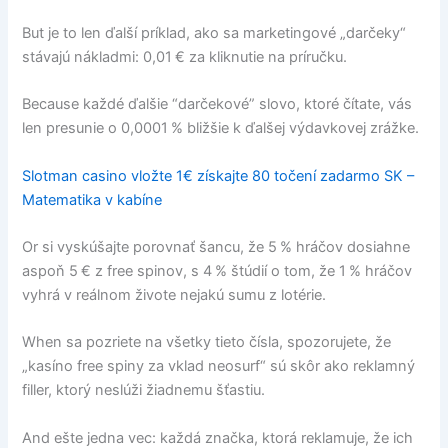
But je to len ďalší príklad, ako sa marketingové „darčeky“
stávajú nákladmi: 0,01 € za kliknutie na príručku.
Because každé ďalšie “darčekové” slovo, ktoré čítate, vás
len presunie o 0,0001 % bližšie k ďalšej výdavkovej zrážke.
Slotman casino vložte 1€ získajte 80 točení zadarmo SK –
Matematika v kabíne
Or si vyskúšajte porovnať šancu, že 5 % hráčov dosiahne
aspoň 5 € z free spinov, s 4 % štúdií o tom, že 1 % hráčov
vyhrá v reálnom živote nejakú sumu z lotérie.
When sa pozriete na všetky tieto čísla, spozorujete, že
„kasíno free spiny za vklad neosurf“ sú skôr ako reklamný
filler, ktorý neslúži žiadnemu šťastiu.
And ešte jedna vec: každá značka, ktorá reklamuje, že ich