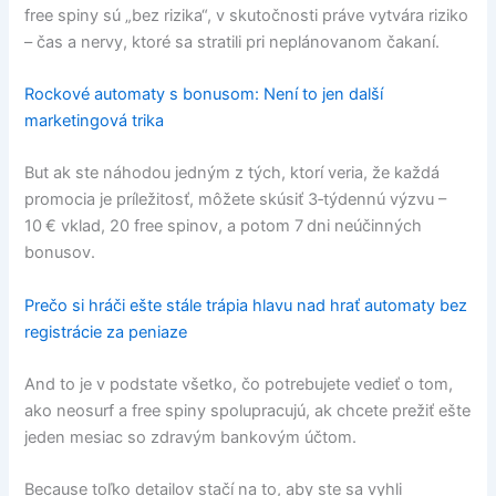
free spiny sú „bez rizika“, v skutočnosti práve vytvára riziko
– čas a nervy, ktoré sa stratili pri neplánovanom čakaní.
Rockové automaty s bonusom: Není to jen další
marketingová trika
But ak ste náhodou jedným z tých, ktorí veria, že každá
promocia je príležitosť, môžete skúsiť 3‑týdennú výzvu –
10 € vklad, 20 free spinov, a potom 7 dni neúčinných
bonusov.
Prečo si hráči ešte stále trápia hlavu nad hrať automaty bez
registrácie za peniaze
And to je v podstate všetko, čo potrebujete vedieť o tom,
ako neosurf a free spiny spolupracujú, ak chcete prežiť ešte
jeden mesiac so zdravým bankovým účtom.
Because toľko detailov stačí na to, aby ste sa vyhli