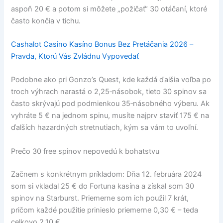
aspoň 20 € a potom si môžete „požičať“ 30 otáčaní, ktoré
často končia v tichu.
Cashalot Casino Kasíno Bonus Bez Pretáčania 2026 –
Pravda, Ktorú Vás Zvládnu Vypovedať
Podobne ako pri Gonzo’s Quest, kde každá ďalšia voľba po
troch výhrach narastá o 2,25‑násobok, tieto 30 spinov sa
často skrývajú pod podmienkou 35‑násobného výberu. Ak
vyhráte 5 € na jednom spinu, musíte najprv staviť 175 € na
ďalších hazardných stretnutiach, kým sa vám to uvoľní.
Prečo 30 free spinov nepovedú k bohatstvu
Začnem s konkrétnym príkladom: Dňa 12. februára 2024
som si vkladal 25 € do Fortuna kasína a získal som 30
spinov na Starburst. Priemerne som ich použil 7 krát,
pričom každé použitie prinieslo priemerne 0,30 € – teda
celkovo 2,10 €.