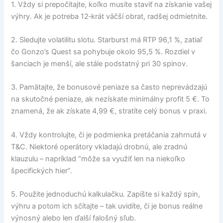
1. Vždy si prepočítajte, koľko musíte staviť na získanie vašej
výhry. Ak je potreba 12‑krát väčší obrat, radšej odmietnite.
2. Sledujte volatilitu slotu. Starburst má RTP 96,1 %, zatiaľ
čo Gonzo’s Quest sa pohybuje okolo 95,5 %. Rozdiel v
šanciach je menší, ale stále podstatný pri 30 spinov.
3. Pamätajte, že bonusové peniaze sa často neprevádzajú
na skutočné peniaze, ak nezískate minimálny profit 5 €. To
znamená, že ak získate 4,99 €, stratíte celý bonus v praxi.
4. Vždy kontrolujte, či je podmienka pretáčania zahrnutá v
T&C. Niektoré operátory vkladajú drobnú, ale zradnú
klauzulu – napríklad “môže sa využiť len na niekoľko
špecifických hier”.
5. Použite jednoduchú kalkulačku. Zapíšte si každý spin,
výhru a potom ich sčítajte – tak uvidíte, či je bonus reálne
výnosný alebo len ďalší falošný sľub.