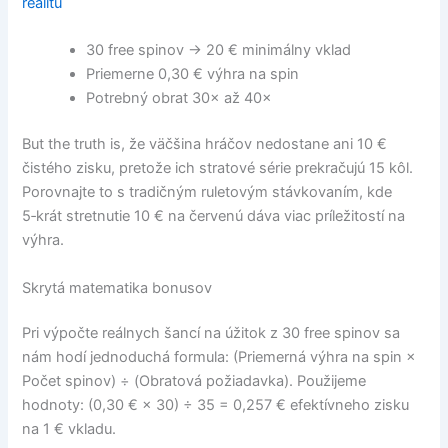
realitu
30 free spinov → 20 € minimálny vklad
Priemerne 0,30 € výhra na spin
Potrebný obrat 30× až 40×
But the truth is, že väčšina hráčov nedostane ani 10 €
čistého zisku, pretože ich stratové série prekračujú 15 kôl.
Porovnajte to s tradičným ruletovým stávkovaním, kde
5‑krát stretnutie 10 € na červenú dáva viac príležitostí na
výhra.
Skrytá matematika bonusov
Pri výpočte reálnych šancí na úžitok z 30 free spinov sa
nám hodí jednoduchá formula: (Priemerná výhra na spin ×
Počet spinov) ÷ (Obratová požiadavka). Použijeme
hodnoty: (0,30 € × 30) ÷ 35 = 0,257 € efektívneho zisku
na 1 € vkladu.