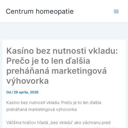
Preskočiť
Centrum homeopatie
na
obsah
Kasíno bez nutnosti vkladu:
Prečo je to len ďalšia
preháňaná marketingová
výhovorka
Od
/
29 apríla, 2026
Kasíno bez nutnosti vkladu: Prečo je to len ďalšia
preháňaná marketingová výhovorka
Väčšina hráčov hľadá „bez vkladu“ ako záchranu pred