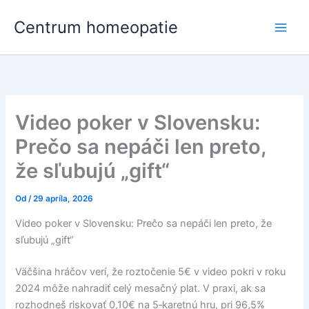
Preskočiť
Centrum homeopatie
na
obsah
Video poker v Slovensku:
Prečo sa nepáči len preto,
že sľubujú „gift“
Od
/
29 apríla, 2026
Video poker v Slovensku: Prečo sa nepáči len preto, že
sľubujú „gift“
Väčšina hráčov verí, že roztočenie 5€ v video pokri v roku
2024 môže nahradiť celý mesačný plat. V praxi, ak sa
rozhodneš riskovať 0,10€ na 5‑karetnú hru, pri 96,5%