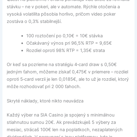
stávku – ne v pokeri, ale v automate. Rýchle otočenia a
vysoká volatilita pôsobia horlivo, pričom video poker
zostáva o 0,3% stabilnejší.
100 roztočení po 0,10€ = 10€ stávka
Očakávaný výnos pri 96,5% RTP = 9,65€
Rozdiel oproti 98% RTP = 1,35€ strata
Or keď sa pozrieme na stratégiu 4‑card draw s 0,50€
jedným ťahom, môžeme získať 0,475€ v priemere – rozdiel
oproti 5‑card verzii je len 0,0185€, ale to už je rozdiel, ktorý
môže rozhodovať pri 2 000 ťahoch.
Skryté náklady, ktoré nikto neuvádza
Každý výber na SIA Casino je spojený s minimálnou
stiahnutou sumou 20€. Ak prevádzkuješ 5 výbery za
mesiac, strácaš 100€ len na poplatkoch, nezaplatených