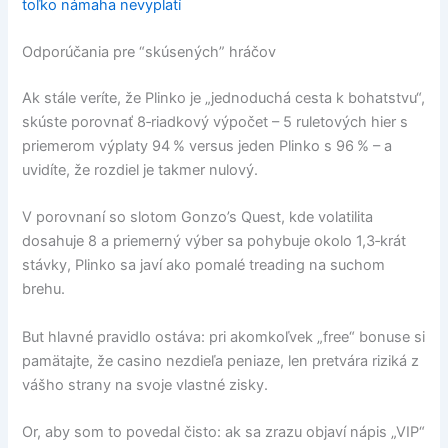
toľko námaha nevyplatí
Odporúčania pre “skúsených” hráčov
Ak stále veríte, že Plinko je „jednoduchá cesta k bohatstvu“,
skúste porovnať 8‑riadkový výpočet – 5 ruletových hier s
priemerom výplaty 94 % versus jeden Plinko s 96 % – a
uvidíte, že rozdiel je takmer nulový.
V porovnaní so slotom Gonzo’s Quest, kde volatilita
dosahuje 8 a priemerný výber sa pohybuje okolo 1,3‑krát
stávky, Plinko sa javí ako pomalé treading na suchom
brehu.
But hlavné pravidlo ostáva: pri akomkoľvek „free“ bonuse si
pamätajte, že casino nezdieľa peniaze, len pretvára riziká z
vášho strany na svoje vlastné zisky.
Or, aby som to povedal čisto: ak sa zrazu objaví nápis „VIP“