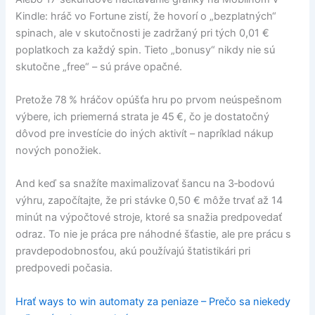
Kindle: hráč vo Fortune zistí, že hovorí o „bezplatných“
spinach, ale v skutočnosti je zadržaný pri tých 0,01 €
poplatkoch za každý spin. Tieto „bonusy“ nikdy nie sú
skutočne „free“ – sú práve opačné.
Pretože 78 % hráčov opúšťa hru po prvom neúspešnom
výbere, ich priemerná strata je 45 €, čo je dostatočný
dôvod pre investície do iných aktivít – napríklad nákup
nových ponožiek.
And keď sa snažíte maximalizovať šancu na 3‑bodovú
výhru, započítajte, že pri stávke 0,50 € môže trvať až 14
minút na výpočtové stroje, ktoré sa snažia predpovedať
odraz. To nie je práca pre náhodné šťastie, ale pre prácu s
pravdepodobnosťou, akú používajú štatistikári pri
predpovedi počasia.
Hrať ways to win automaty za peniaze – Prečo sa niekedy