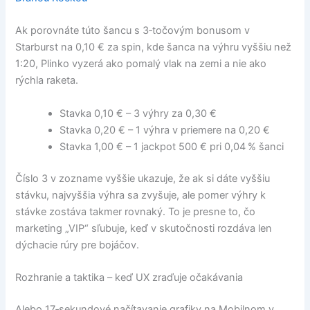
Ak porovnáte túto šancu s 3‑točovým bonusom v
Starburst na 0,10 € za spin, kde šanca na výhru vyššiu než
1:20, Plinko vyzerá ako pomalý vlak na zemi a nie ako
rýchla raketa.
Stavka 0,10 € – 3 výhry za 0,30 €
Stavka 0,20 € – 1 výhra v priemere na 0,20 €
Stavka 1,00 € – 1 jackpot 500 € pri 0,04 % šanci
Číslo 3 v zozname vyššie ukazuje, že ak si dáte vyššiu
stávku, najvyššia výhra sa zvyšuje, ale pomer výhry k
stávke zostáva takmer rovnaký. To je presne to, čo
marketing „VIP“ sľubuje, keď v skutočnosti rozdáva len
dýchacie rúry pre bojáčov.
Rozhranie a taktika – keď UX zraďuje očakávania
Alebo 17‑sekundové načítavanie grafiky na Mobilnom v