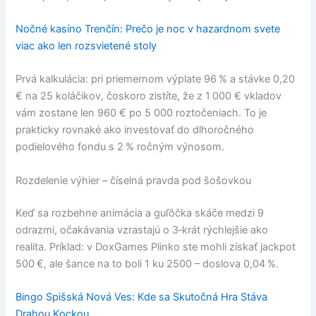
Nočné kasíno Trenčín: Prečo je noc v hazardnom svete
viac ako len rozsvietené stoly
Prvá kalkulácia: pri priemernom výplate 96 % a stávke 0,20
€ na 25 koláčikov, čoskoro zistíte, že z 1 000 € vkladov
vám zostane len 960 € po 5 000 roztočeniach. To je
prakticky rovnaké ako investovať do dlhoročného
podielového fondu s 2 % ročným výnosom.
Rozdelenie výhier – číselná pravda pod šošovkou
Keď sa rozbehne animácia a guľôčka skáče medzi 9
odrazmi, očakávania vzrastajú o 3‑krát rýchlejšie ako
realita. Príklad: v DoxGames Plinko ste mohli získať jackpot
500 €, ale šance na to boli 1 ku 2500 – doslova 0,04 %.
Bingo Spišská Nová Ves: Kde sa Skutočná Hra Stáva
Drahou Kockou