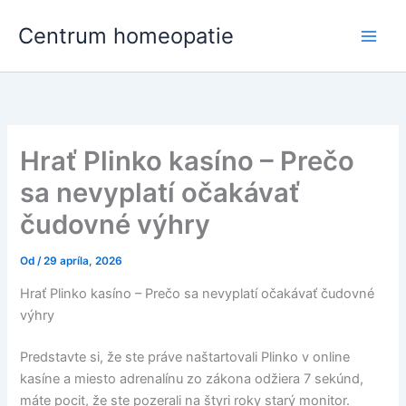
Preskočiť
Centrum homeopatie
na
obsah
Hrať Plinko kasíno – Prečo
sa nevyplatí očakávať
čudovné výhry
Od
/
29 apríla, 2026
Hrať Plinko kasíno – Prečo sa nevyplatí očakávať čudovné
výhry
Predstavte si, že ste práve naštartovali Plinko v online
kasíne a miesto adrenalínu zo zákona odžiera 7 sekúnd,
máte pocit, že ste pozerali na štyri roky starý monitor.