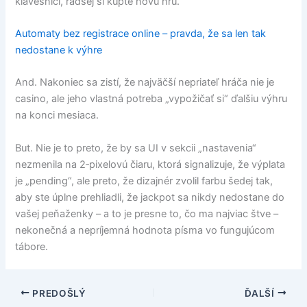
klávesnici, radšej si kúpte novú hru.
Automaty bez registrace online – pravda, že sa len tak
nedostane k výhre
And. Nakoniec sa zistí, že najväčší nepriateľ hráča nie je
casino, ale jeho vlastná potreba „vypožičať si“ ďalšiu výhru
na konci mesiaca.
But. Nie je to preto, že by sa UI v sekcii „nastavenia“
nezmenila na 2‑pixelovú čiaru, ktorá signalizuje, že výplata
je „pending“, ale preto, že dizajnér zvolil farbu šedej tak,
aby ste úplne prehliadli, že jackpot sa nikdy nedostane do
vašej peňaženky – a to je presne to, čo ma najviac štve –
nekonečná a nepríjemná hodnota písma vo fungujúcom
tábore.
PREDOŠLÝ
ĎALŠÍ