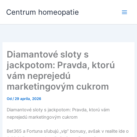
Preskočiť
Centrum homeopatie
na
obsah
Diamantové sloty s
jackpotom: Pravda, ktorú
vám neprejedú
marketingovým cukrom
Od
/
29 apríla, 2026
Diamantové sloty s jackpotom: Pravda, ktorú vám
neprejedú marketingovým cukrom
Bet365 a Fortuna sľubujú „vip“ bonusy, avšak v realite ide o