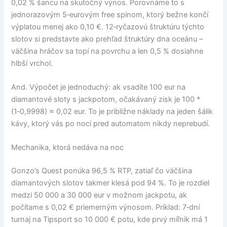
0,02 % šancu na skutočný výnos. Porovnáme to s
jednorazovým 5‑eurovým free spinom, ktorý bežne končí
výplatou menej ako 0,10 €. 12‑ryčazovú štruktúru týchto
slotov si predstavte ako prehľad štruktúry dna oceánu –
väčšina hráčov sa topí na povrchu a len 0,5 % dosiahne
hlbší vrchol.
And. Výpočet je jednoduchý: ak vsadíte 100 eur na
diamantové sloty s jackpotom, očakávaný zisk je 100 *
(1‑0,9998) ≈ 0,02 eur. To je približne náklady na jeden šálik
kávy, ktorý vás po noci pred automatom nikdy neprebudí.
Mechanika, ktorá nedáva na noc
Gonzo’s Quest ponúka 96,5 % RTP, zatiaľ čo väčšina
diamantových slotov takmer klesá pod 94 %. To je rozdiel
medzi 50 000 a 30 000 eur v možnom jackpotu, ak
počítame s 0,02 € priemerným výnosom. Príklad: 7‑dní
turnaj na Tipsport so 10 000 € potu, kde prvý míľnik má 1