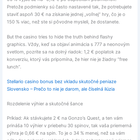
Pretože podmienky sú často nastavené tak, že potrebujete
staviť aspoň 30 € na získanie jednej „voľnej“ hry, čo je o
150 % viac, než ste si pôvodne mysleli, že dostanete.
But the casino tries to hide the truth behind flashy
graphics. Vždy, keď sa objaví animácia s 777 a neonovým
svetlom, pozrite sa na dolný riadok: 1,2 € poplatok za
konverziu, ktorý vás pripomína, že hier nie je žiadny “free
lunch”.
Stellario casino bonus bez vkladu skutočné peniaze
Slovensko – Prečo to nie je darom, ale číselná ilúzia
Rozdelenie výhier a skutočné šance
Príklad: Ak stávkujete 2 € na Gonzo’s Quest, a ten vám
prináša 10 výhier v priebehu 30 spinov, tak vaša priemerná
výhra je 0,66 € na spin. To je o 34 % menej, než sa vám