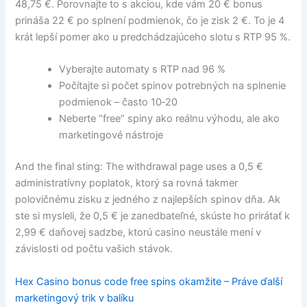
48,75 €. Porovnajte to s akciou, kde vám 20 € bonus
prináša 22 € po splnení podmienok, čo je zisk 2 €. To je 4
krát lepší pomer ako u predchádzajúceho slotu s RTP 95 %.
Vyberajte automaty s RTP nad 96 %
Počítajte si počet spinov potrebných na splnenie
podmienok – často 10‑20
Neberte “free” spiny ako reálnu výhodu, ale ako
marketingové nástroje
And the final sting: The withdrawal page uses a 0,5 €
administratívny poplatok, ktorý sa rovná takmer
polovičnému zisku z jedného z najlepších spinov dňa. Ak
ste si mysleli, že 0,5 € je zanedbateľné, skúste ho prirátať k
2,99 € daňovej sadzbe, ktorú casino neustále mení v
závislosti od počtu vašich stávok.
Hex Casino bonus code free spins okamžite – Práve ďalší
marketingový trik v balíku