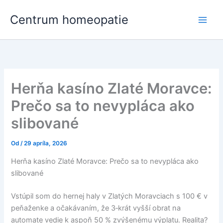
Preskočiť
Centrum homeopatie
na
obsah
Herňa kasíno Zlaté Moravce:
Prečo sa to nevypláca ako
slibované
Od
/
29 apríla, 2026
Herňa kasíno Zlaté Moravce: Prečo sa to nevypláca ako
slibované
Vstúpil som do hernej haly v Zlatých Moravciach s 100 € v
peňaženke a očakávaním, že 3‑krát vyšší obrat na
automate vedie k aspoň 50 % zvýšenému výplatu. Realita?